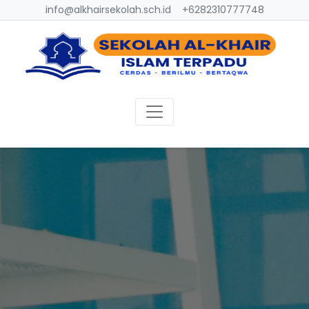
info@alkhairsekolah.sch.id
+6282310777748