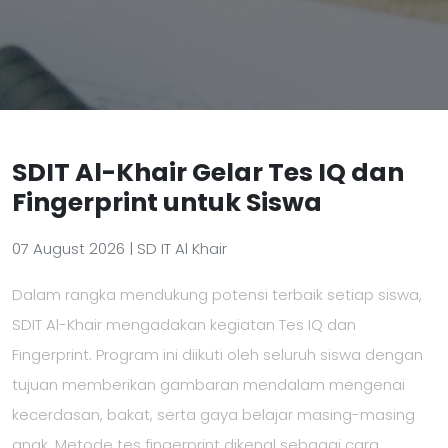
SDIT Al-Khair Gelar Tes IQ dan
Fingerprint untuk Siswa
07 August 2026 |
SD IT Al Khair
Dalam rangka mendukung potensi terbaik setiap siswa,
SDIT Al-Khair mengadakan kegiatan Tes IQ dan
Fingerprint. Program ini diikuti oleh seluruh siswa dengan
tujuan memberikan gambaran mendalam mengenai
kecerdasan, bakat, serta gaya belajar masing-masing
anak. Metode tes fingerprint dikenal sebagai cara