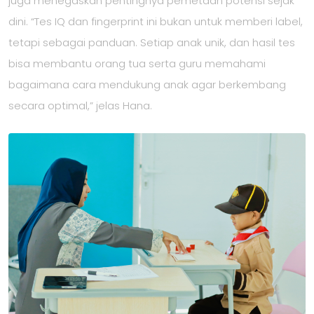
juga menegaskan pentingnya pemetaan potensi sejak
dini. “Tes IQ dan fingerprint ini bukan untuk memberi label,
tetapi sebagai panduan. Setiap anak unik, dan hasil tes
bisa membantu orang tua serta guru memahami
bagaimana cara mendukung anak agar berkembang
secara optimal,” jelas Hana.