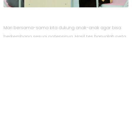
Mari bersama-sama kita dukung anak-anak agar bisa
berkembang sesuai potensinya. Hasil tes hanyalah peta
awal—yang terpenting adalah peran orang tua dan guru
dalam membimbing mereka dengan sabar, konsisten,
dan penuh cinta.
👉 Yuk, jadikan hasil Tes IQ dan Fingerprint ini sebagai
langkah awal untuk memahami anak lebih dalam, agar
mereka tumbuh menjadi generasi yang percaya diri,
cerdas, dan berkarakter.
Author : Daffa R. Amany